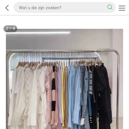
2
/
4