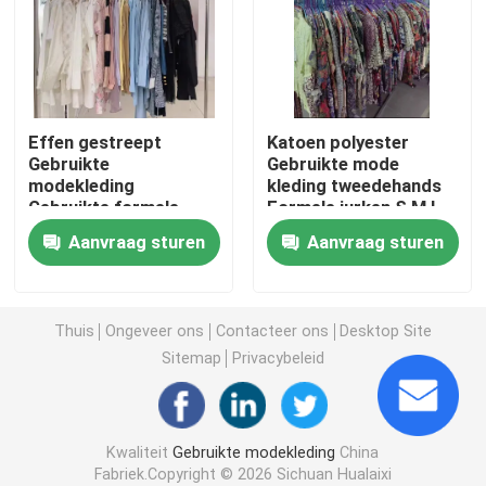
De Schoenen van tweede Handmensen
Gebruikte high-end schoenen
Effen gestreept
Katoen polyester
Gebruikte
Gebruikte mode
modekleding
kleding tweedehands
2de Handzakken
Gebruikte formele
Formele jurken S M L
jurken S M L XL
XL
Aanvraag sturen
Aanvraag sturen
Tweedehands luxe tassen
Gebruikte kinderschoenen
Thuis
Ongeveer ons
Contacteer ons
Desktop Site
Sitemap
Privacybeleid
Casual herfstoutfits
Kwaliteit
Gebruikte modekleding
China
Nieuw ModelShirts van mensen
Fabriek.Copyright © 2026 Sichuan Hualaixi