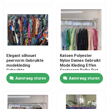
Ongeveer ons
Fabrieksreis
Kwaliteitscontrole
Elegant silhouet
Katoen Polyester
Contacteer ons
peervorm Gebruikte
Nylon Dames Gebruikt
modekleding
Mode Kleding Effen
Gebruikte
Gestreept Polka Dot
Reformatiejurken
Verzoek om een Citaat
Aanvraag sturen
Aanvraag sturen
Gebruikte modekleding
Primaire kinderkleding