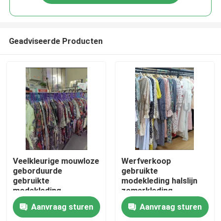
Geadviseerde Producten
Huis
Veelkleurige mouwloze
Werfverkoop
geborduurde
gebruikte
gebruikte
modekleding halslijn
Producten
modekleding
zomerkleding
Tweedehands
Aanvraag sturen
Aanvraag sturen
zomerjurken
Video's