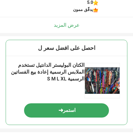
5.0
يدقّق ممون
عرض المزيد
احصل على افضل سعر ل
الكتان البوليستر الدانتيل تستخدم
الملابس الرسمية إعادة بيع الفساتين
الرسمية S M L XL
استمر