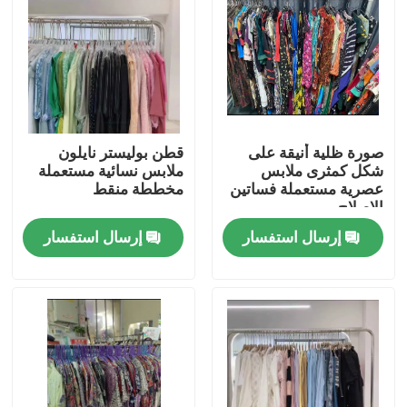
معلومات عنا
جولة في المعمل
صورة ظلية أنيقة على
قطن بوليستر نايلون
رقابة جودة
شكل كمثرى ملابس
ملابس نسائية مستعملة
عصرية مستعملة فساتين
مخططة منقط
الإصلاح
اتصل بنا
إرسال استفسار
إرسال استفسار
اطلب اقتباس
ملابس الموضة المستعملة
ملابس الاطفال الابتدائية