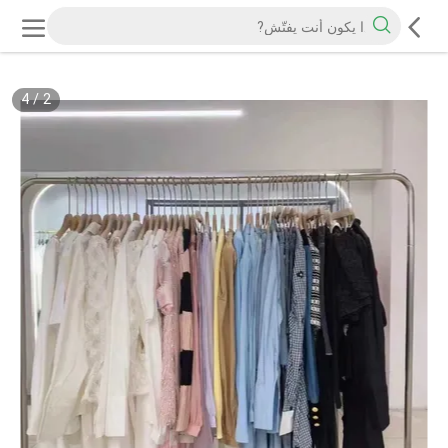
4
/
2