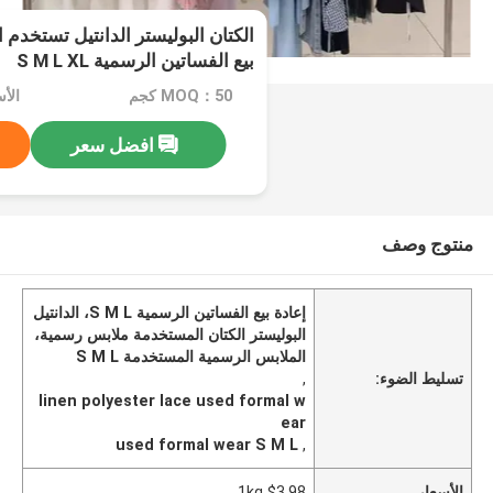
الكتان البوليستر الدانتيل تستخدم 
بيع الفساتين الرسمية S M L XL
MOQ：50 كجم
الأسع
افضل سعر
منتوج وصف
إعادة بيع الفساتين الرسمية S M L، الدانتيل
البوليستر الكتان المستخدمة ملابس رسمية،
الملابس الرسمية المستخدمة S M L
تسليط الضوء:
,
linen polyester lace used formal w
ear
used formal wear S M L
,
الأسعار
$3.98 1kg