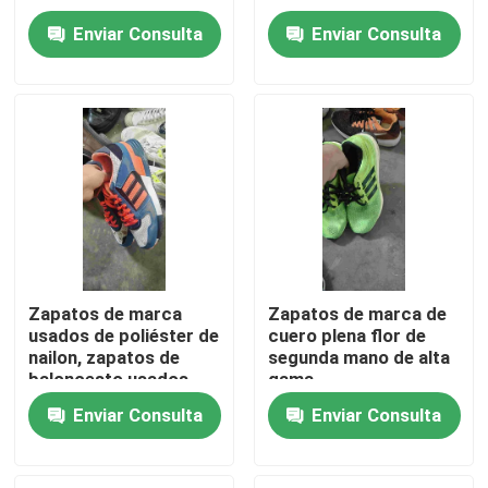
baloncesto de marca
cuero de otoño e
Enviar Consulta
Enviar Consulta
invierno
Sobre nosotros
Viaje de la fábrica
Control de calidad
Éntrenos en contacto con
Zapatos de marca
Zapatos de marca de
usados ​​de poliéster de
cuero plena flor de
Pida una cita
nailon, zapatos de
segunda mano de alta
baloncesto usados ​​
gama
baratos, tacón plano
Ropa de moda usada
Enviar Consulta
Enviar Consulta
Ropa Infantil Primaria