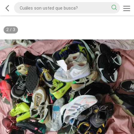
2
/
3