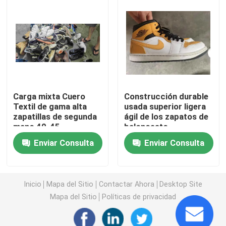
Zapatos de los hombres de la segunda mano
Zapatos de gama alta usados
2dos bolsos de mano
Carga mixta Cuero
Construcción durable
Textil de gama alta
usada superior ligera
zapatillas de segunda
ágil de los zapatos de
Bolsos de lujo de segunda mano
mano 40-45
baloncesto
Enviar Consulta
Enviar Consulta
Zapatos usados ​​para niños
Inicio
Mapa del Sitio
Contactar Ahora
Desktop Site
Trajes Casuales De Otoño
Mapa del Sitio
Políticas de privacidad
Camisas para hombre nuevo modelo