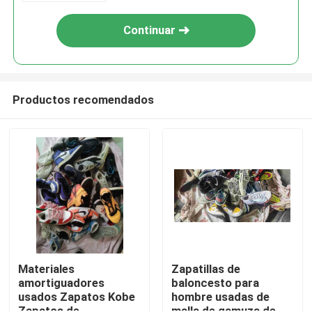
Continuar
Productos recomendados
Hogar
Productos
Materiales
Zapatillas de
amortiguadores
baloncesto para
usados ​​Zapatos Kobe
hombre usadas de
Vídeos
Zapatos de
malla de gamuza de