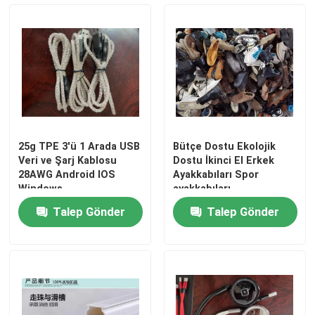
Hakkımızda
Fabrika turu
Kalite kontrol
25g TPE 3'ü 1 Arada USB
Bütçe Dostu Ekolojik
Veri ve Şarj Kablosu
Dostu İkinci El Erkek
Bize Ulaşın
28AWG Android IOS
Ayakkabıları Spor
Windows
ayakkabıları
Talep Gönder
Talep Gönder
Bir teklif isteği
Kullanılmış Moda Giyim
İlköğretim Çocuk Giyim