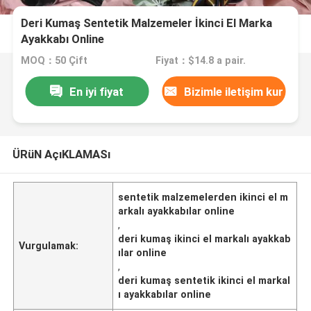
Deri Kumaş Sentetik Malzemeler İkinci El Marka
Ayakkabı Online
MOQ：50 Çift
Fiyat：$14.8 a pair.
En iyi fiyat
Bizimle iletişim kur
ÜRüN AçıKLAMASı
sentetik malzemelerden ikinci el m
arkalı ayakkabılar online
,
deri kumaş ikinci el markalı ayakkab
Vurgulamak:
ılar online
,
deri kumaş sentetik ikinci el markal
ı ayakkabılar online