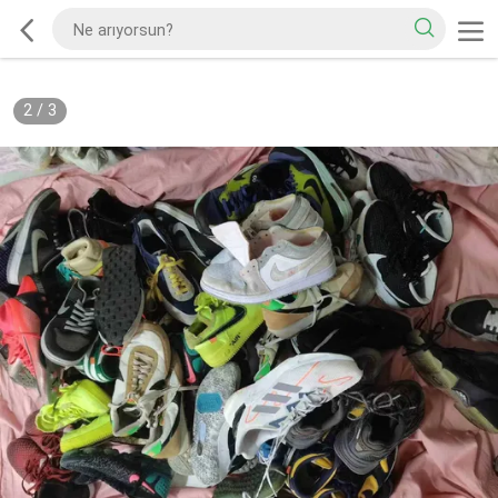
2
/
3