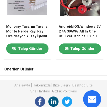
İkinci El Erkek Ayakkabı
Monoray Tasarım Tavana
Android/IOS/Windows 5V
Kullanılmış Yüksek Son Ayakkabılar
Monte Perde Rayı Ray
2.4A 30AWG All In One
Oksidasyon Yüzey İşlemi
USB Veri Kablosu 3 In 1
2. El Çanta
Talep Gönder
Talep Gönder
İkinci El Lüks Çantalar
Önerilen Ürünler
Kullanılmış Çocuk Ayakkabıları
Ana sayfa
Hakkımızda
Bize ulaşın
Desktop Site
Günlük Sonbahar Kıyafetleri
Site Haritası
Gizlilik Politikası
Erkek Yeni Model Gömlek