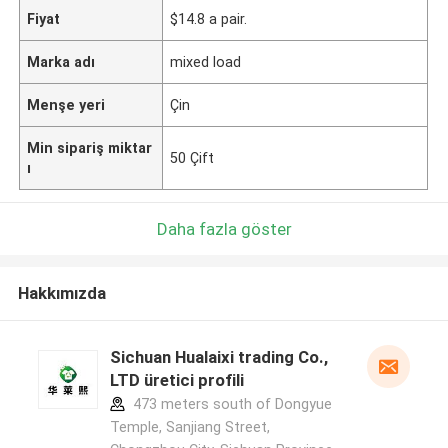
Fiyat
$14.8 a pair.
Marka adı
mixed load
Menşe yeri
Çin
Min sipariş miktar
50 Çift
ı
Daha fazla göster
Hakkımızda
Sichuan Hualaixi trading Co.,
LTD üretici profili
473 meters south of Dongyue
Temple, Sanjiang Street,