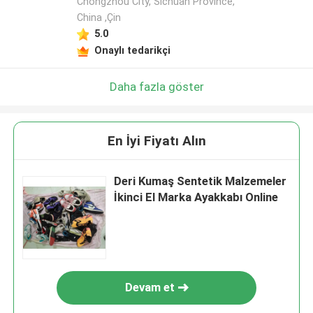
Chongzhou City, Sichuan Province,
China ,Çin
5.0
Onaylı tedarikçi
Daha fazla göster
En İyi Fiyatı Alın
Deri Kumaş Sentetik Malzemeler
İkinci El Marka Ayakkabı Online
Devam et