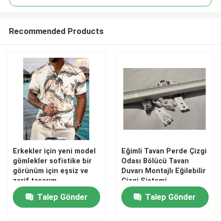
Recommended Products
Erkekler için yeni model
Eğimli Tavan Perde Çizgi
Ev
gömlekler sofistike bir
Odası Bölücü Tavan
görünüm için eşsiz ve
Duvarı Montajlı Eğilebilir
zarif tasarım
Çizgi Sistemi
Ürünler
Talep Gönder
Talep Gönder
videolar