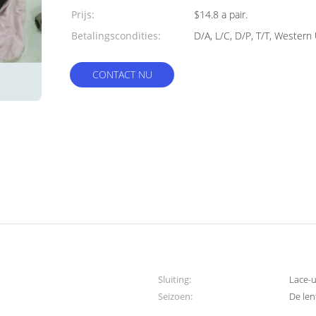
Prijs:
$14.8 a pair.
Betalingscondities:
D/A, L/C, D/P, T/T, Western
CONTACT NU
Sluiting:
Lace-u
Seizoen:
De len