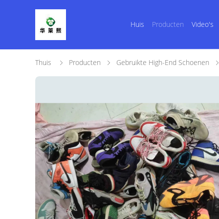
Huis
Producten
Video's
Thuis
Producten
Gebruikte High-End Schoenen