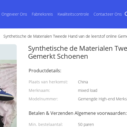
Ongeveer Ons
Fabrieksreis
Kwaliteitscontrole
Contacteer Ons
Synthetische de Materialen Tweede Hand van de leerstof online Ge
Synthetische de Materialen Twe
Gemerkt Schoenen
Productdetails:
Plaats van herkomst:
China
Merknaam:
mixed load
Modelnummer:
Gemengde High-end Merk
Betalen & Verzenden Algemene voorwaarden:
Min. bestelaantal:
50 paren