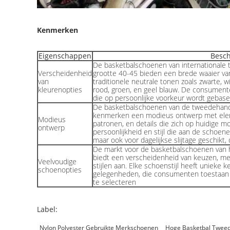
Kenmerken
Eigenschappen
Besch
De basketbalschoenen van international
Verscheidenheid
grootte 40-45 bieden een brede waaier va
van
traditionele neutrale tonen zoals zwarte, wit
kleurenopties
rood, groen, en geel blauw. De consumen
die op persoonlijke voorkeur wordt gebase
De basketbalschoenen van de tweedehand
kenmerken een modieus ontwerp met elem
Modieus
patronen, en details die zich op huidige 
ontwerp
persoonlijkheid en stijl die aan de schoen
maar ook voor dagelijkse slijtage geschikt
De markt voor de basketbalschoenen van 
biedt een verscheidenheid van keuzen, me
Veelvoudige
stijlen aan. Elke schoenstijl heeft unieke 
schoenopties
gelegenheden, die consumenten toestaa
te selecteren
Label:
Nylon Polyester Gebruikte Merkschoenen
Hoge Basketbal Twee