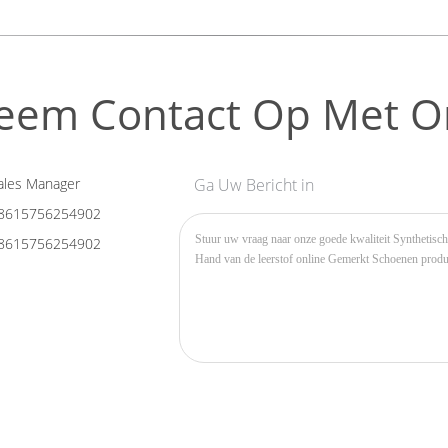
eem Contact Op Met O
les Manager
Ga Uw Bericht in
8615756254902
8615756254902