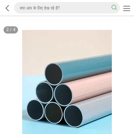
2
/
4