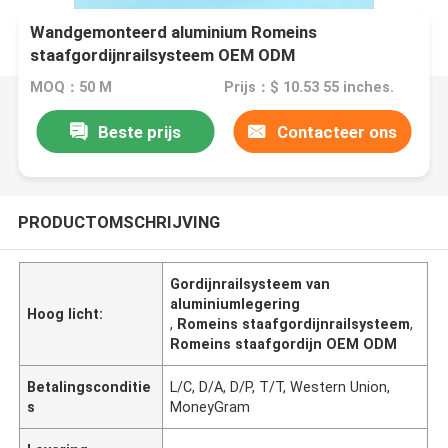
Wandgemonteerd aluminium Romeins
staafgordijnrailsysteem OEM ODM
MOQ：50 M
Prijs：$ 10.53 55 inches.
Beste prijs
Contacteer ons
PRODUCTOMSCHRIJVING
Gordijnrailsysteem van
aluminiumlegering
Hoog licht:
,
Romeins staafgordijnrailsysteem
,
Romeins staafgordijn OEM ODM
Betalingsconditie
L/C, D/A, D/P, T/T, Western Union,
s
MoneyGram