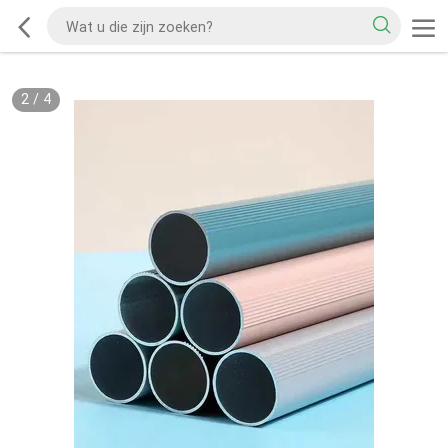
2
/
4