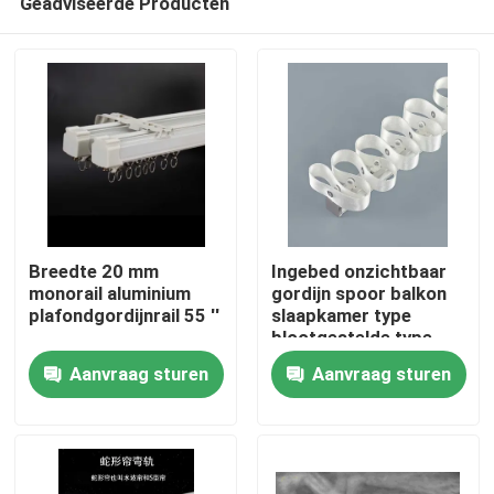
Geadviseerde Producten
Breedte 20 mm
Ingebed onzichtbaar
monorail aluminium
gordijn spoor balkon
plafondgordijnrail 55 ''
slaapkamer type
blootgestelde type
Huis
slang gordijn
Aanvraag sturen
Aanvraag sturen
Producten
Video's