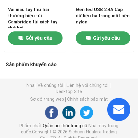
Vài màu tay thứ hai
Đèn led USB 2.4A Cáp
Giày nam đã qua sử dụng
thương hiệu túi
dữ liệu ba trong một bện
Cambridge túi xách tay
nylon
thứ hai
Giày cao cấp đã qua sử dụng
Gửi yêu cầu
Gửi yêu cầu
Túi Xách Thứ 2
Sản phẩm khuyến cáo
Túi xách sang trọng đã qua sử dụng
Nhà
Về chúng tôi
Liên hệ với chúng tôi
Desktop Site
Giày trẻ em đã qua sử dụng
Sơ đồ trang web
Chính sách bảo mật
Trang phục mùa thu thường ngày
Phẩm chất
Quần áo thời trang cũ
Nhà máy trung
quốc.Copyright © 2026 Sichuan Hualaixi trading
Áo sơ mi nam mẫu mới