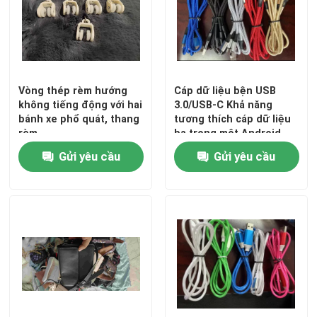
Về chúng tôi
Tham quan nhà máy
Vòng thép rèm hướng
Cáp dữ liệu bện USB
không tiếng động với hai
3.0/USB-C Khả năng
bánh xe phổ quát, thang
tương thích cáp dữ liệu
Kiểm soát chất lượng
rèm
ba trong một Android
iOS Windows
Gửi yêu cầu
Gửi yêu cầu
Liên hệ chúng tôi
Yêu cầu báo giá
Quần áo thời trang cũ
Quần áo trẻ em tiểu học