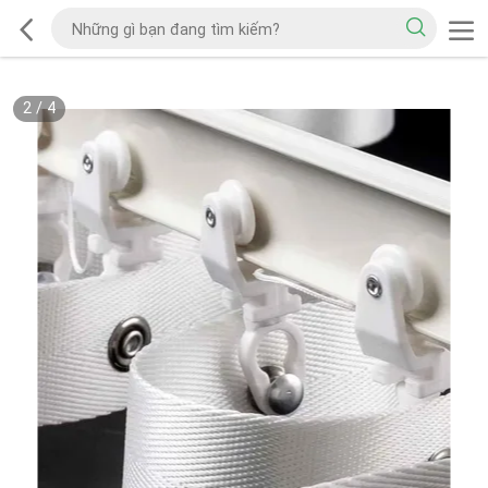
2
/
4