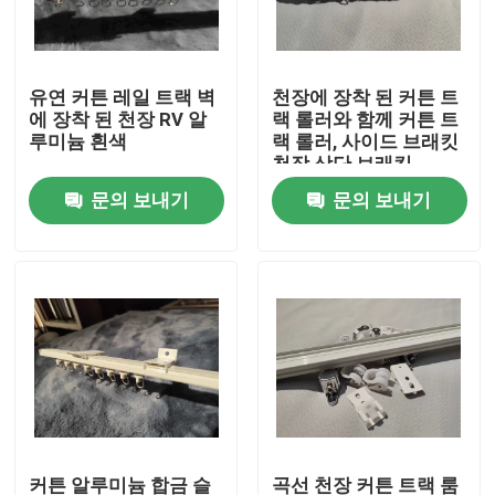
우리에 대하여
유연 커튼 레일 트랙 벽
천장에 장착 된 커튼 트
에 장착 된 천장 RV 알
랙 롤러와 함께 커튼 트
공장 여행
루미늄 흰색
랙 롤러, 사이드 브래킷
천장 상단 브래킷
문의 보내기
문의 보내기
품질 관리
연락주세요
인용문을 요구하세요
사용 된 패션 의류
초등 아동복
커튼 알루미늄 합금 슬
곡선 천장 커튼 트랙 룸