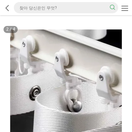
2
/
4