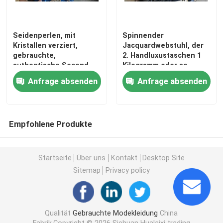
Zweite Handmann-Schuhe
Seidenperlen, mit
Spinnender
Kristallen verziert,
Jacquardwebstuhl, der
gebrauchte,
2. Handluxustaschen 1
Gebrauchte High-End-Schuhe
authentische Second-
Kilogramm oder so
Hand-Markenbeutel, 1
druckt
Anfrage absenden
Anfrage absenden
kg
2. Handtaschen
Luxustaschen aus zweiter Hand
Empfohlene Produkte
Gebrauchte Kinderschuhe
Startseite
Über uns
Kontakt
Desktop Site
Sitemap
Privacy policy
Lässige Herbstoutfits
Qualität
Gebrauchte Modekleidung
China
Neue Modellhemden für Herren