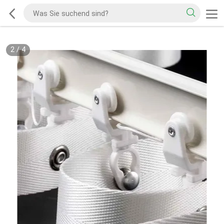
2
/
4