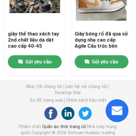
Giày nam đã qua sử dụng
giày thể thao xách tay
Giày bóng rổ đã qua sử
Giày cao cấp đã qua sử dụng
2nd chất liệu da dệt
dụng nhẹ cao cấp
cao cấp 40-45
Agile Cấu trúc bền
Túi Xách Thứ 2
Gửi yêu cầu
Gửi yêu cầu
Túi xách sang trọng đã qua sử dụng
Nhà
Về chúng tôi
Liên hệ với chúng tôi
Giày trẻ em đã qua sử dụng
Desktop Site
Sơ đồ trang web
Chính sách bảo mật
Trang phục mùa thu thường ngày
Phẩm chất
Quần áo thời trang cũ
Nhà máy trung
Áo sơ mi nam mẫu mới
quốc.Copyright © 2026 Sichuan Hualaixi trading