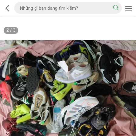
2
/
3