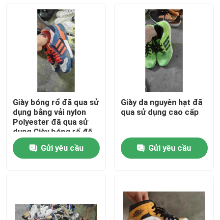
Về chúng tôi
Tham quan nhà máy
Kiểm soát chất lượng
Giày bóng rổ đã qua sử
Giày da nguyên hạt đã
dụng bằng vải nylon
qua sử dụng cao cấp
Liên hệ chúng tôi
Polyester đã qua sử
dụng Giày bóng rổ đã
qua sử dụng có gót
Gửi yêu cầu
Gửi yêu cầu
chân phẳng
Yêu cầu báo giá
Quần áo thời trang cũ
Quần áo trẻ em tiểu học