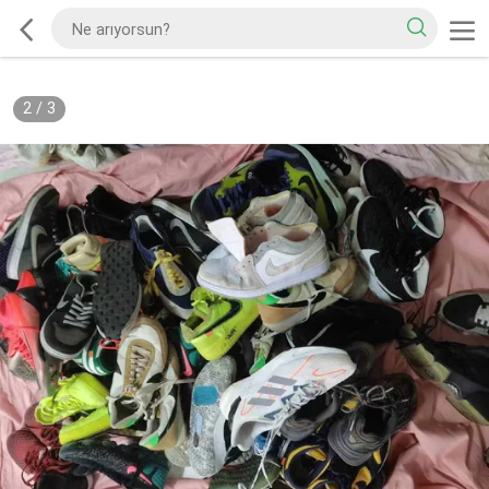
2
/
3