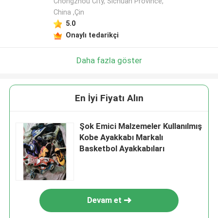
Chongzhou City, Sichuan Province,
China ,Çin
5.0
Onaylı tedarikçi
Daha fazla göster
En İyi Fiyatı Alın
Şok Emici Malzemeler Kullanılmış
Kobe Ayakkabı Markalı
Basketbol Ayakkabıları
Devam et