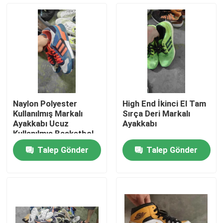
Hakkımızda
Fabrika turu
Kalite kontrol
Naylon Polyester
High End İkinci El Tam
Kullanılmış Markalı
Sırça Deri Markalı
Bize Ulaşın
Ayakkabı Ucuz
Ayakkabı
Kullanılmış Basketbol
Ayakkabıları Düz ​​
Talep Gönder
Talep Gönder
Topuk
Bir teklif isteği
Kullanılmış Moda Giyim
İlköğretim Çocuk Giyim