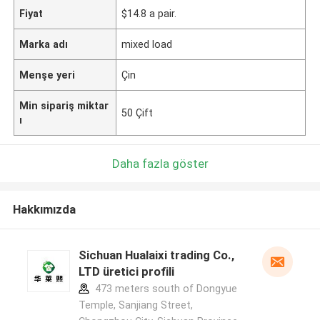
Fiyat
$14.8 a pair.
Marka adı
mixed load
Menşe yeri
Çin
Min sipariş miktar
50 Çift
ı
Daha fazla göster
Hakkımızda
Sichuan Hualaixi trading Co.,
LTD üretici profili
473 meters south of Dongyue
Temple, Sanjiang Street,