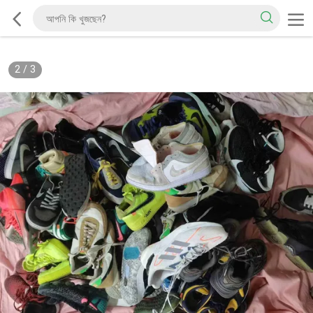
2
/
3