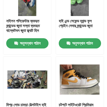
আমাদের সম্পর্কে
নাইলন পলিয়েস্টার ব্যবহৃত
হাই এন্ড সেকেন্ড হ্যান্ড ফুল
ব্র্যান্ডেড জুতা সস্তা ব্যবহৃত
গ্রেইন লেদার ব্র্যান্ডেড জুতা
কারখানা ভ্রমণ
বাস্কেটবল জুতা ফ্ল্যাট হিল
অনুসন্ধান পাঠান
অনুসন্ধান পাঠান
মান নিয়ন্ত্রণ
যোগাযোগ করুন
উদ্ধৃতির জন্য আবেদন
ব্যবহৃত ফ্যাশন পোশাক
প্রাথমিক শিশুদের পোশাক
মিশ্র লোড চামড়া টেক্সটাইল হাই
চটপটে লাইটওয়েট প্রিমিয়াম