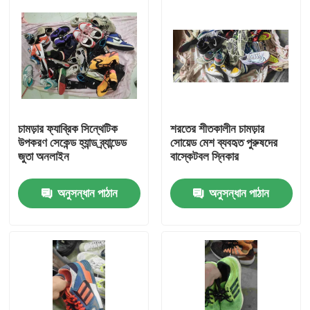
চামড়ার ফ্যাব্রিক সিন্থেটিক
শরতের শীতকালীন চামড়ার
উপকরণ সেকেন্ড হ্যান্ড ব্র্যান্ডেড
সোয়েড মেশ ব্যবহৃত পুরুষদের
জুতা অনলাইন
বাস্কেটবল স্নিকার
অনুসন্ধান পাঠান
অনুসন্ধান পাঠান
বাড়ি
পণ্য
ভিডিও