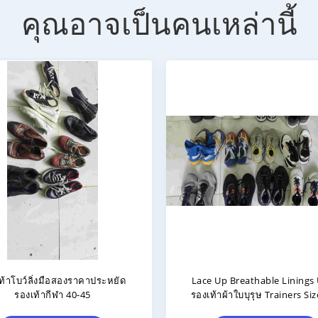
คุณอาจเป็นคนเหล่านี้
Durability รองเท้ากีฬามือสอง
รองเท้าแทรคมือสองขนาดใหญ่
EUR 40 เน้นความทนทาน
ความทนทานสูง แบบผูกเชือก 
สวม