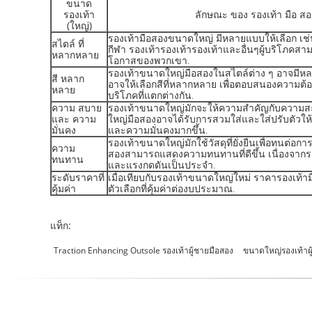
ขนาด
รองเท้า
ลักษณะ ของ รองเท้า มือ สอง
(ใหญ่)
รองเท้ามือสองขนาดใหญ่ มีหลายแบบให้เลือก เช่
สไตล์ ที่
กีฬา รองเท้ารองเท้ารองเท้าและอื่นๆผู้บริโภค
หลากหลาย
โอกาสของพวกเขา.
รองเท้าขนาดใหญ่มือสองในสไตล์ต่าง ๆ อาจมีหล
สี หลาก
อาจให้เลือกสีที่หลากหลาย เพื่อตอบสนองความต
หลาย
บริโภคที่แตกต่างกัน.
ความ สบาย
รองเท้าขนาดใหญ่มักจะให้ความสําคัญกับความ
และ ความ
ใหญ่มือสองอาจได้รับการสวมใส่และใส่ปรับตัวให
มั่นคง
และความมั่นคงมากขึ้น.
รองเท้าขนาดใหญ่มักใช้วัสดุที่ยั่งยืนเพื่อทนต่
ความ
สองสามารถแสดงความทนทานที่ดีขึ้น เนื่องจากร
ทนทาน
และแรงกดดันเป็นประจํา.
ระดับราคาที่
เมื่อเทียบกับรองเท้าขนาดใหญ่ใหม่ ราคารองเท้ามื
คุ้มค่า
ตัวเลือกที่คุ้มค่าต่องบประมาณ.
แท็ก:
Traction Enhancing Outsole รองเท้าผู้ชายมือสอง
ขนาดใหญ่รองเท้าผู