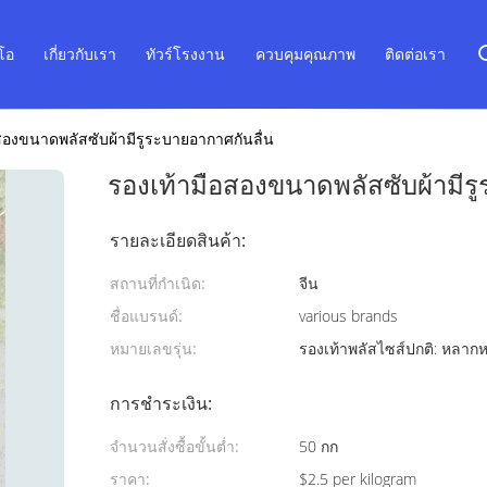
ีโอ
เกี่ยวกับเรา
ทัวร์โรงงาน
ควบคุมคุณภาพ
ติดต่อเรา
สองขนาดพลัสซับผ้ามีรูระบายอากาศกันลื่น
รองเท้ามือสองขนาดพลัสซับผ้ามีร
รายละเอียดสินค้า:
สถานที่กำเนิด:
จีน
ชื่อแบรนด์:
various brands
หมายเลขรุ่น:
รองเท้าพลัสไซส์ปกติ: หลาก
การชำระเงิน:
จำนวนสั่งซื้อขั้นต่ำ:
50 กก
ราคา:
$2.5 per kilogram