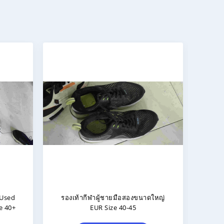
ที่มี
ขายรองเท้าผ้าใบมือสองผ้าตาข่าย
งบ
/ แบบ
หลากสี Breathable Fiber 40-45
สะดว