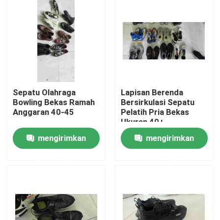
Tentang kami
Tur Pabrik
Kontrol kualitas
Sepatu Olahraga
Lapisan Berenda
Bowling Bekas Ramah
Bersirkulasi Sepatu
Anggaran 40-45
Pelatih Pria Bekas
Hubungi kami
Ukuran 40+
mengirimkan
mengirimkan
Permintaan Penawaran
permintaan
permintaan
Pakaian Fashion Bekas
Pakaian Anak Pratama