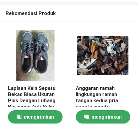
Rekomendasi Produk
Lapisan Kain Sepatu
Anggaran ramah
Bekas Biasa Ukuran
lingkungan ramah
Rumah
Plus Dengan Lubang
tangan kedua pria
Bernapas Anti Selip
sepatu sepatu
mengirimkan
mengirimkan
Produk
permintaan
permintaan
Video