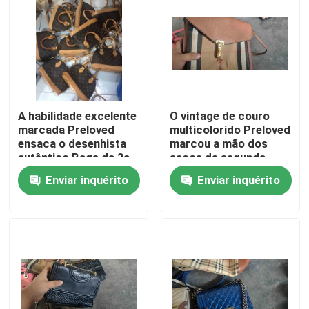
Sobre nós
Excursão da fábrica
A habilidade excelente
O vintage de couro
Controle da qualidade
marcada Preloved
multicolorido Preloved
ensaca o desenhista
marcou a mão dos
autêntico Bags da ?a
sacos de segunda
Contacte-nos
mão
mão um quilograma
Enviar inquérito
Enviar inquérito
Peça umas citações
Roupas da moda usadas
Roupas Infantis Primárias