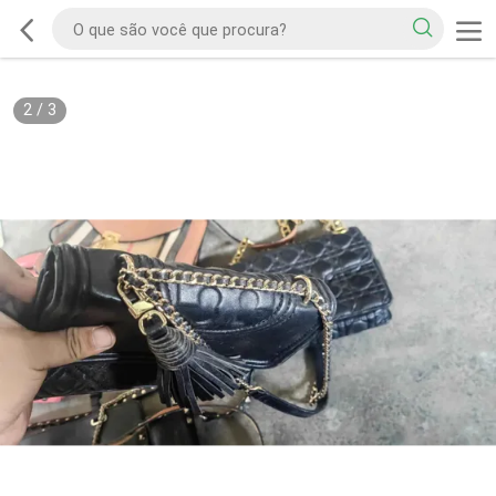
2
/
3