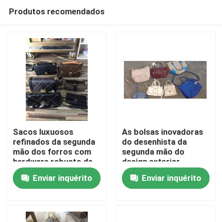
Produtos recomendados
Sacos luxuosos
As bolsas inovadoras
refinados da segunda
do desenhista da
mão dos forros com
segunda mão do
Casa
hardware robusto de
design exterior
costura resistente do
usaram bolsas da
Enviar inquérito
Enviar inquérito
metal
marca
Produtos
Vídeos