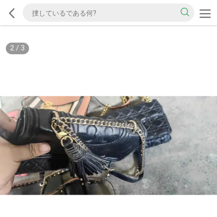
2
/
3