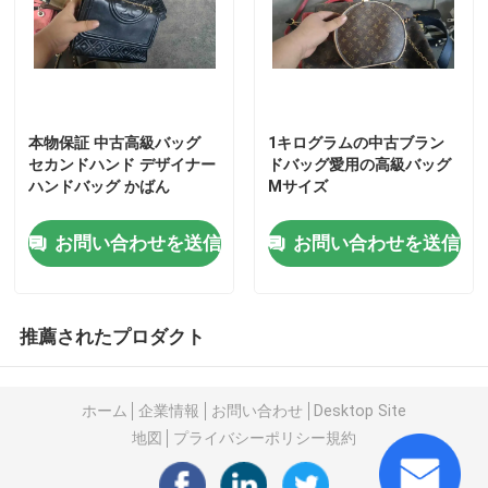
秒針の人の靴
中古の高級靴
本物保証 中古高級バッグ
1キログラムの中古ブラン
セカンドハンド デザイナー
ドバッグ愛用の高級バッグ
ハンドバッグ かばん
Mサイズ
第2ハンド・バッグ
お問い合わせを送信
お問い合わせを送信
中古の高級バッグ
中古子供靴
推薦されたプロダクト
偶然の秋の用品類
ホーム
企業情報
お問い合わせ
Desktop Site
地図
プライバシーポリシー規約
人の新しいモデルのワイシャツ