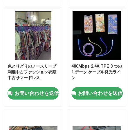
私達について
工場旅行
品質管理
色とりどりのノースリーブ
480Mbps 2.4A TPE 3 つの
私達に連絡しなさい
刺繍中古ファッション衣類
1 データ ケーブル発光ライ
中古サマードレス
ン
引用を要求しなさい
お問い合わせを送信
お問い合わせを送信
古着ファッション
プライマリー子供服