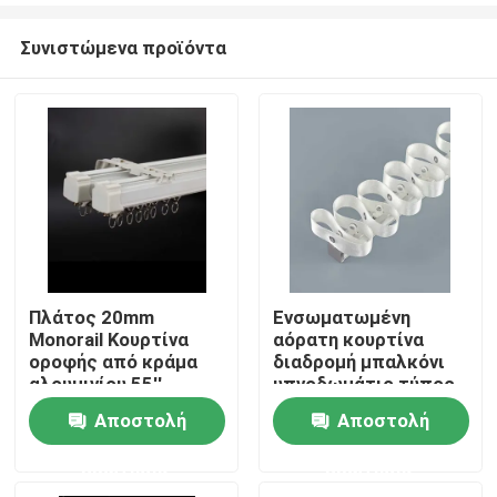
Συνιστώμενα προϊόντα
Πλάτος 20mm
Ενσωματωμένη
Monorail Κουρτίνα
αόρατη κουρτίνα
Σπίτι
οροφής από κράμα
διαδρομή μπαλκόνι
αλουμινίου 55''
υπνοδωμάτιο τύπος
εκτεθειμένος τύπος
Αποστολή
Αποστολή
Προϊόντα
σκύλος κουρτίνα
ερώτησης
ερώτησης
Βίντεο