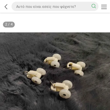
2
/
4