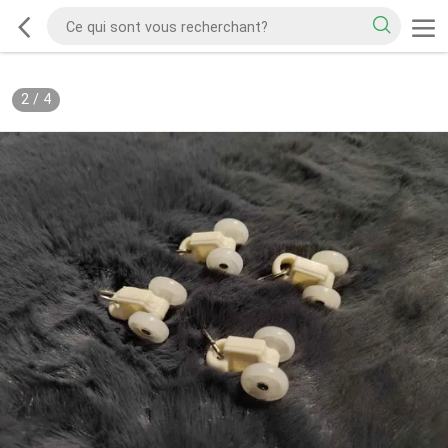
2
/
4