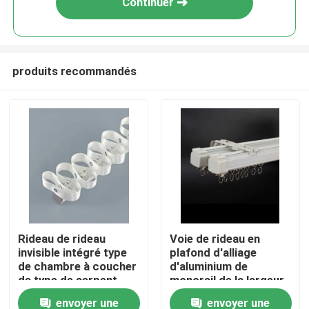
Continuer
produits recommandés
Maison
Rideau de rideau
Voie de rideau en
invisible intégré type
plafond d'alliage
Produits
de chambre à coucher
d'aluminium de
de type de serpent
monorail de la largeur
20mm 55"
envoyer une
envoyer une
Vidéos