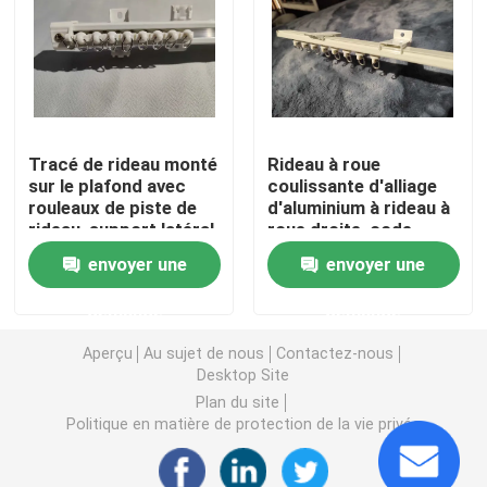
Chaussures d'hommes d'occasion
Chaussures haut de gamme d'occasion
Tracé de rideau monté
Rideau à roue
sur le plafond avec
coulissante d'alliage
2èmes sacs à main
rouleaux de piste de
d'aluminium à rideau à
rideau, support latéral
roue droite, code
support supérieur
supérieur, code
Sacs de luxe d'occasion
envoyer une
envoyer une
plafond
latéral, ensemble de
connecteurs
demande
demande
Chaussures enfants d'occasion
Aperçu
Au sujet de nous
Contactez-nous
Desktop Site
Tenues d'automne décontractées
Plan du site
Politique en matière de protection de la vie privée
Le nouveau modèle Shirts des hommes