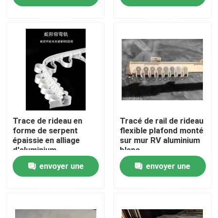
demande
demande
Au sujet de nous
Visite d'usine
Contrôle de qualité
Contactez-nous
Trace de rideau en
Tracé de rail de rideau
forme de serpent
flexible plafond monté
épaissie en alliage
sur mur RV aluminium
d'aluminium
blanc
Demandez une citation
envoyer une
envoyer une
Vêtements de mode usagés
demande
demande
Vêtements pour enfants primaires