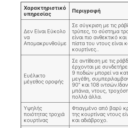
Χαρακτηριστικό
Περιγραφή
υπηρεσίας
Σε σύγκριση με τις ρά
Δεν Είναι Εύκολο
τρύπες, το σύστημα τρ
να
είναι πιο ανθεκτικό και
Απομακρυνθούμε
πίστα του ντους είναι κ
κουρτίνες..
Σε αντίθεση με τις ρά
έρχονται με συνδετήρες
9 ποδιών μπορεί να κα
Ευέλικτο
μεγέθη, συμπεριλαμβανο
μέγεθος οροφής
90" και 108 ιντσών.Ιδα
μπάνια, ντους, τροχόσπ
πολλά άλλα.
Υψηλής
Φτιαγμένο από βαρύ κρ
ποιότητας τροχιά
της κουρτίνας ντους εί
κουρτίνας
και αδιάβροχο.