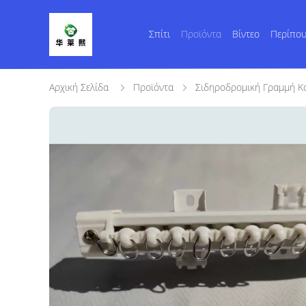
Σπίτι
Προϊόντα
Βίντεο
Περίπου
Αρχική Σελίδα
Προϊόντα
Σιδηροδρομική Γραμμή Κ