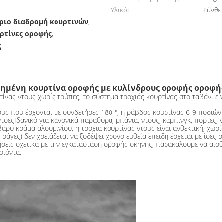
Υλικό:
Σύνθε
ριο διαδρομή κουρτινών
,
υρτίνες οροφής
,
ς
ημένη κουρτίνα οροφής με κυλίνδρους οροφής οροφής
τίνας ντους χωρίς τρύπες, το σύστημα τροχιάς κουρτίνας στο ταβάνι είν
τους που έρχονται με συνδετήρες 180 °, η ράβδος κουρτίνας 6-9 ποδιών
ίντσεςΙδανικό για κανονικά παράθυρα, μπάνια, ντους, κάμπινγκ, πόρτες,
ρύ κράμα αλουμινίου, η τροχιά κουρτίνας ντους είναι ανθεκτική, χωρί
ράγες) δεν χρειάζεται να ξοδέψει χρόνο ευθεία επειδή έρχεται με ίσες ρ
σεις σχετικά με την εγκατάσταση οροφής σκηνής, παρακαλούμε να αισθ
οϊόντα.