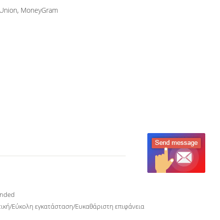
n Union, MoneyGram
nded
τική/Εύκολη εγκατάσταση/Ευκαθάριστη επιφάνεια