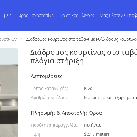
 Εμείς
Γύρος Εργοστασίων
Ποιοτικός Έλεγχος
Μας Ελάτε Σε Επα
ουρτινών
Διάδρομος κουρτίνας στο ταβάνι με κυλίνδρους κουρτίνας
Διάδρομος κουρτίνας στο ταβά
πλάγια στήριξη
Λεπτομέρειες:
Τόπος καταγωγής:
Κίνα
Αριθμό μοντέλου:
Monorail, συμπ. εξαρτήματ
Πληρωμής & Αποστολής Όροι:
Ποσότητα παραγγελίας
Πενήντα.
min:
Τιμή:
$2.15 meters