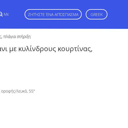
φή Με
ΖΗΤΉΣΤΕ ΈΝΑ ΑΠΌΣΠΑΣΜΑ
GREEK
, πλάγια στήριξη
νι με κυλίνδρους κουρτίνας,
α οροφής/λευκό, 55"