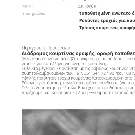
ΜΠΝ:
Δεν ισχύει
τοποθετημένη ανώτατο ό
Επισημαίνω:
Ρολάντες τροχιάς για κο
Τρόπος κουρτίνας οροφή
Περιγραφή Προϊόντων
Διάδρομος κουρτίνας οροφής, οροφή τοποθετ
[Δεν είναι εύκολο να πέσει]Σε σύγκριση με τις ράβδους κουρ
ντους είναι κατάλληλη για όλες τις κουρτίνες..
Ευέλικτο μέγεθος: Σε αντίθεση με τις ράβδους κουρτίνας ν
συμπεριλαμβανομένων των 18 ", 36", 54", 72 ",90 "και 108 
Υψηλής ποιότητας τροχιά κουρτίνας: Κατασκευασμένη από βα
Εύκολη εγκατάσταση, πολλά αξεσουάρ:οι συνδέσεις (για ίσες 
Τέλεια εξυπηρέτηση πελατών: Εάν έχετε οποιεσδήποτε ερωτή
παρέχουμε μια ικανοποιητική λύση.Εγγυόμαστε ποιοτικά πρ