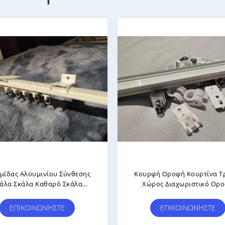
υμινίου Κράμα Νεροκύματα
Αλουμινίου Φίδι Κουρτί
τίνα Σιδηροδρομική Γραμμή
Σιδηροδρομική Γραμμ
αχύτερη Σιωπηλή Σχήμα S
Τηλεχειριστή S Γραμμή Ν
Κύμα Κουρτίνα Ραβδί
ΕΠΙΚΟΙΝΩΝΉΣΤΕ
ΕΠΙΚΟΙΝΩΝΉΣΤΕ