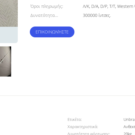
Όροι πληρωμής:
Λ/Κ, D/A, D/P, T/T, Wester
Δυνατότητα
300000 ίντσες.
προσφοράς:
ΕΠΙΚΟΙΝΩΝΉΣΤΕ
Ετικέτα:
Unbra
Χαρακτηριστικά:
Ανθεκ
Δυνατότητα φόρτωσης:
20kg