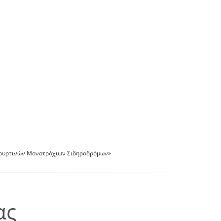
Κουρτινών Μονοτρόχιων Σιδηροδρόμων»
ας