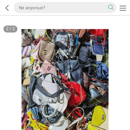
2
/
2