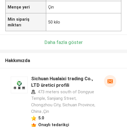
Menşe yeri
Çin
Min sipariş
50 kilo
miktarı
Daha fazla göster
Hakkımızda
Sichuan Hualaixi trading Co.,
LTD üretici profili
473 meters south of Dongyue
Temple, Sanjiang Street,
Chongzhou City, Sichuan Province,
China ,Çin
5.0
Onaylı tedarikçi