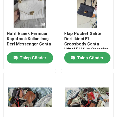
Hakkımızda
Fabrika turu
Hafif Esnek Fermuar
Flap Pocket Sahte
Kapatmalı Kullanılmış
Deri İkinci El
Deri Messenger Çanta
Crossbody Çanta
Kalite kontrol
İkinci El Lüks Çantalar
Talep Gönder
Talep Gönder
Bize Ulaşın
Bir teklif isteği
Kullanılmış Moda Giyim
İlköğretim Çocuk Giyim