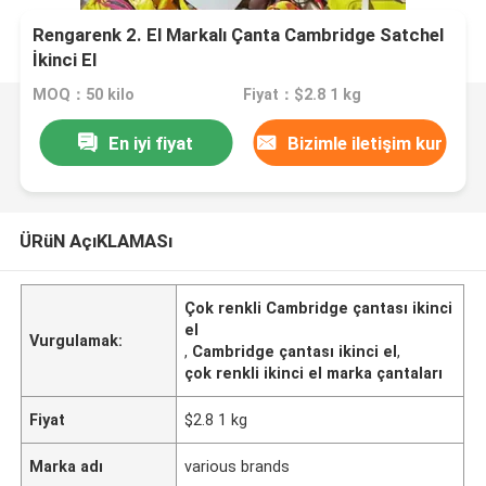
Rengarenk 2. El Markalı Çanta Cambridge Satchel
İkinci El
MOQ：50 kilo
Fiyat：$2.8 1 kg
En iyi fiyat
Bizimle iletişim kur
ÜRüN AçıKLAMASı
Çok renkli Cambridge çantası ikinci
el
Vurgulamak:
,
Cambridge çantası ikinci el
,
çok renkli ikinci el marka çantaları
Fiyat
$2.8 1 kg
Marka adı
various brands