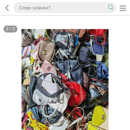
2
/
2