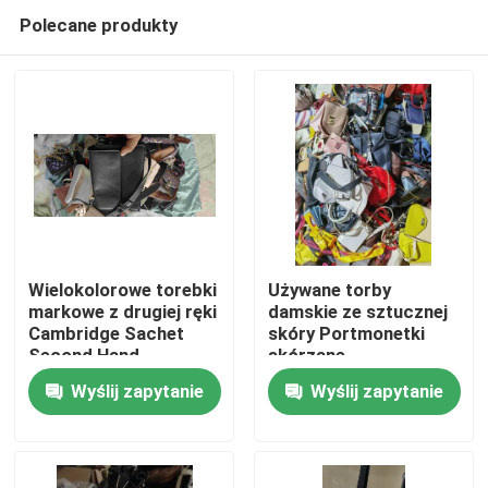
Polecane produkty
Wielokolorowe torebki
Używane torby
markowe z drugiej ręki
damskie ze sztucznej
Cambridge Sachet
skóry Portmonetki
Dom
Second Hand
skórzane
Wszechstronność
Wyślij zapytanie
Wyślij zapytanie
Produkty
Filmy