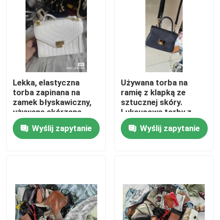
O nas
Wycieczka po fabryce
Lekka, elastyczna
Używana torba na
Kontrola jakości
torba zapinana na
ramię z klapką ze
zamek błyskawiczny,
sztucznej skóry.
używana skórzana
Luksusowe torby z
Skontaktuj się z nami
torba listonoszka
drugiej ręki
Wyślij zapytanie
Wyślij zapytanie
Poprosić o wycenę
Używana modna odzież
Podstawowa odzież dziecięca