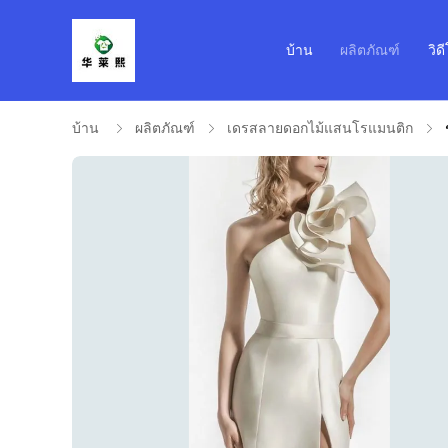
บ้าน
ผลิตภัณฑ์
วิด
บ้าน
ผลิตภัณฑ์
เดรสลายดอกไม้แสนโรแมนติก