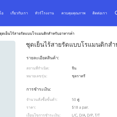
ีโอ
เกี่ยวกับเรา
ทัวร์โรงงาน
ควบคุมคุณภาพ
ติดต่อเรา
ชุดเย็นไร้สายรัดแบบโรแมนติกสําหรับอาหารค่ํา
ชุดเย็นไร้สายรัดแบบโรแมนติกสํา
รายละเอียดสินค้า:
สถานที่กำเนิด:
จีน
หมายเลขรุ่น:
ชุดราตรี
การชำระเงิน:
จำนวนสั่งซื้อขั้นต่ำ:
50 คู่
ราคา:
$18 a pair.
เงื่อนไขการชำระเงิน:
L/C, D/A, D/P, T/T