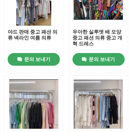
우리에 대하여
야드 판매 중고 패션 의
우아한 실루엣 배 모양
공장 여행
류 넥라인 여름 의류
중고 패션 의류 중고 개
혁 드레스
품질 관리
문의 보내기
문의 보내기
연락주세요
인용문을 요구하세요
사용 된 패션 의류
초등 아동복