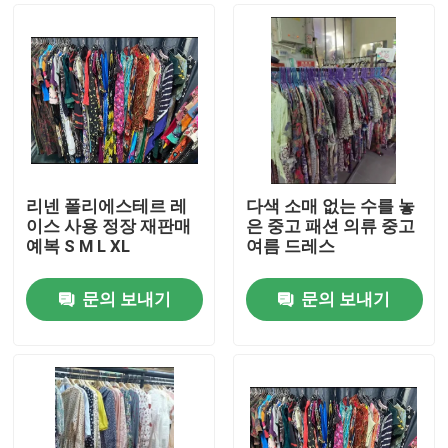
리넨 폴리에스테르 레
다색 소매 없는 수를 놓
이스 사용 정장 재판매
은 중고 패션 의류 중고
예복 S M L XL
여름 드레스
문의 보내기
문의 보내기
집
제품
화면