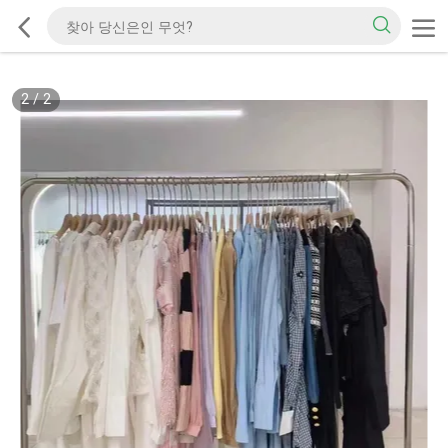
2
/
2