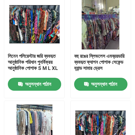
লিনেন পলিয়েস্টার জরি ব্যবহৃত
বহু রঙের স্লিভলেস এমব্রয়ডারি
আনুষ্ঠানিক পরিধান পুনর্বিক্রয়
ব্যবহৃত ফ্যাশন পোশাক সেকেন্ড
আনুষ্ঠানিক পোশাক S M L XL
হ্যান্ড সামার ড্রেস
অনুসন্ধান পাঠান
অনুসন্ধান পাঠান
বাড়ি
পণ্য
ভিডিও