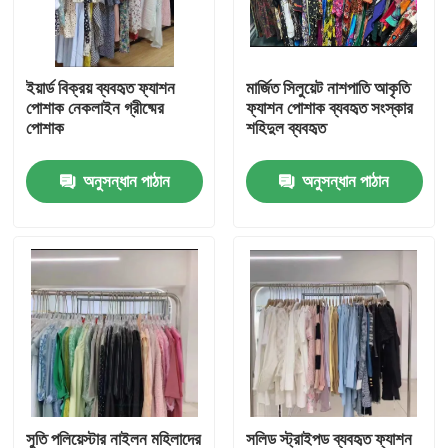
আমাদের সম্পর্কে
ইয়ার্ড বিক্রয় ব্যবহৃত ফ্যাশন
মার্জিত সিলুয়েট নাশপাতি আকৃতি
পোশাক নেকলাইন গ্রীষ্মের
ফ্যাশন পোশাক ব্যবহৃত সংস্কার
কারখানা ভ্রমণ
পোশাক
শহিদুল ব্যবহৃত
অনুসন্ধান পাঠান
অনুসন্ধান পাঠান
মান নিয়ন্ত্রণ
যোগাযোগ করুন
উদ্ধৃতির জন্য আবেদন
ব্যবহৃত ফ্যাশন পোশাক
প্রাথমিক শিশুদের পোশাক
সুতি পলিয়েস্টার নাইলন মহিলাদের
সলিড স্ট্রাইপড ব্যবহৃত ফ্যাশন