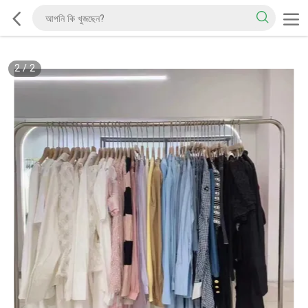
2
/
2