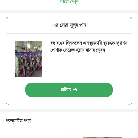
আরো দেখুন
এর সেরা মূল্য পান
বহু রঙের স্লিভলেস এমব্রয়ডারি ব্যবহৃত ফ্যাশন
পোশাক সেকেন্ড হ্যান্ড সামার ড্রেস
চালিয়ে
প্রস্তাবিত পণ্য