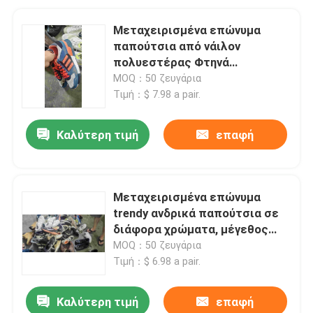
Μεταχειρισμένα επώνυμα
παπούτσια από νάιλον
πολυεστέρας Φτηνά
μεταχειρισμένα παπούτσια
MOQ：50 ζευγάρια
μπάσκετ Επίπεδο τακούνι
Τιμή：$ 7.98 a pair.
Καλύτερη τιμή
επαφή
Μεταχειρισμένα επώνυμα
trendy ανδρικά παπούτσια σε
διάφορα χρώματα, μέγεθος
40+
MOQ：50 ζευγάρια
Τιμή：$ 6.98 a pair.
Καλύτερη τιμή
επαφή