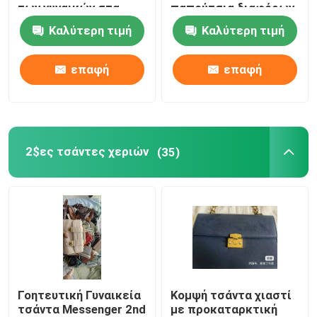
των γυναικών στα
παπούτσια διαφόρων
μεγέθη 37-39 στα
επωνυμιών
Καλύτερη τιμή
Καλύτερη τιμή
Ρομαντικά Floral φορέματα
διάφορα χρώματα
επαφή
επαφή
Τρία σε ένα καλώδιο στοιχείων
σιδηροδρομική γραμμή κουρτινών
2$ες τσάντες χεριών
(35)
Γοητευτική Γυναικεία
Κομψή τσάντα χιαστί
τσάντα Messenger 2nd
με προκαταρκτική