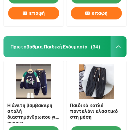
Μεταχειρισμένα
Online Ρούχα
επαφή
επαφή
Πρωτοβάθμια Παιδική Ενδυμασία
(34)
Σπίτι
Η άνετη βαμβακερή
Παιδικό κοτλέ
Προϊόντα
στολή
παντελόνι ελαστικό
διαστημάνθρωπου για
στη μέση
αγόρια
Βίντεο