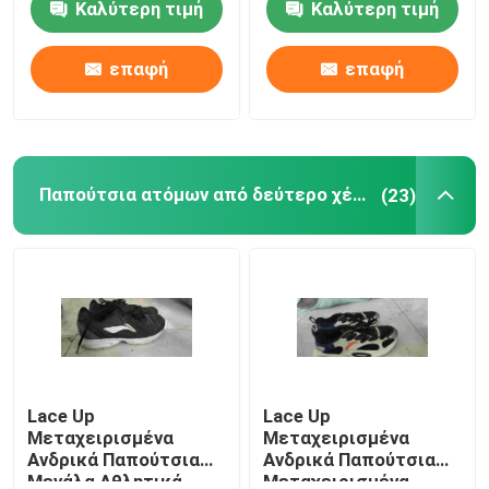
Καλύτερη τιμή
Καλύτερη τιμή
Περίπου εμείς
επαφή
επαφή
Γύρος εργοστασίων
Παπούτσια ατόμων από δεύτερο χέρι
(23)
Ποιοτικός έλεγχος
Μας ελάτε σε επαφή με
Ζητήστε ένα απόσπασμα
Μεταχειρισμένα ρούχα μόδας
Lace Up
Lace Up
Μεταχειρισμένα
Μεταχειρισμένα
Ανδρικά Παπούτσια
Ανδρικά Παπούτσια
Πρωτοβάθμια Παιδική Ενδυμασία
Μεγάλα Αθλητικά
Μεταχειρισμένα