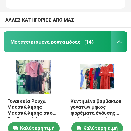
ΑΛΛΕΣ ΚΑΤΗΓΟΡΙΕΣ ΑΠΟ ΜΑΣ
Μεταχειρισμένα ρούχα μόδας
(14)
Γυναικεία Ρούχα
Κεντημένα βαμβακιού
Μεταπώλησης
γονάτων μήκος
Μεταπώλησης από
φορέματα ένδυσης
Βαμβακερό Λινό
από δεύτερο χέρι
Πολυεστέρας
επίσημα
Καλύτερη τιμή
Καλύτερη τιμή
Δαντέλας