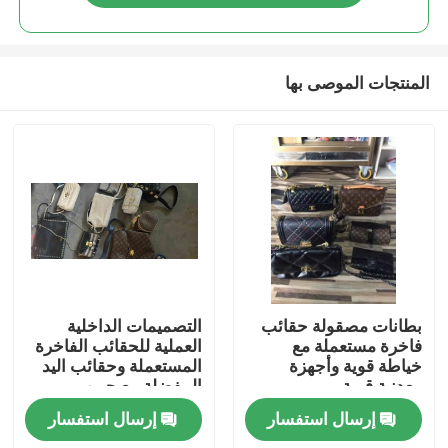
المنتجات الموصى بها
منزل
بطانات مصقولة حقائب
التصميمات الداخلية
فاخرة مستعملة مع
العملية للحقائب الفاخرة
خياطة قوية وأجهزة
المستعملة وحقائب اليد
منتجات
معدنية قوية
المفضلة مع جيوب
بسحاب
إرسال استفسار
إرسال استفسار
أشرطة فيديو