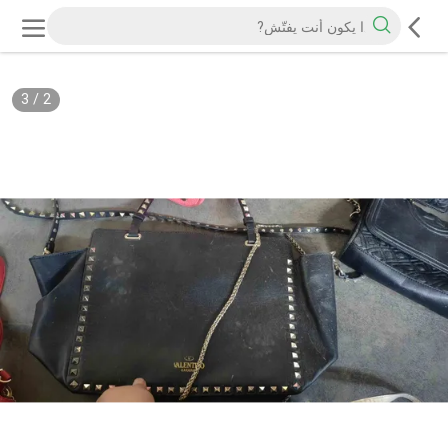
3
/
2