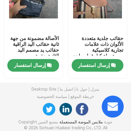
أحذية رجالية مستعملة
مستعملة أحذية عالية الجودة
حقائب جلدية متعددة
الأصالة مضمونة من جهة
الألوان ذات علامات
ثانية حقائب اليد الراقية
تجارية كلاسيكية
حقائب يد مصمم اليد
حقائب اليد الثانية
ومستعملة كيلوغرام واحد
الثانية حقيبة
إرسال استفسار
إرسال استفسار
حقائب فاخرة مستعملة
أحذية أطفال مستعملة
منزل
حول نا
اتصل بنا
Desktop Site
خريطة الموقع
سياسة الخصوصية
ملابس الخريف عارضة
جودة
ملابس الموضة المستعملة
مصنع الصين.Copyright
قمصان رجالي موديل جديد
© 2026 Sichuan Hualaixi trading Co., LTD. All