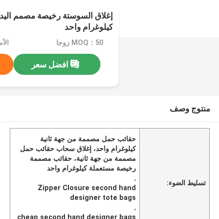
إغلاق السوستة رخيصة مصمم اليد ا
كيلوغرام واحد
MOQ：50 زوجا
الأسعا
افضل سعر
منتوج وصف
حقائب حمل مصممة من جهة ثانية
كيلوغرام واحد، إغلاق سحاب حقائب حمل
مصممة من جهة ثانية، حقائب مصممة
رخيصة مستعملة كيلوغرام واحد
,
تسليط الضوء:
Zipper Closure second hand
designer tote bags
,
cheap second hand designer bags