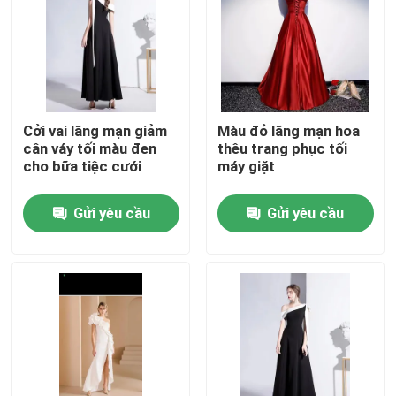
Về chúng tôi
Tham quan nhà máy
Cởi vai lãng mạn giảm
Màu đỏ lãng mạn hoa
cân váy tối màu đen
thêu trang phục tối
Kiểm soát chất lượng
cho bữa tiệc cưới
máy giặt
Gửi yêu cầu
Gửi yêu cầu
Liên hệ chúng tôi
Yêu cầu báo giá
Quần áo thời trang cũ
Quần áo trẻ em tiểu học