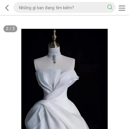
2
/
3