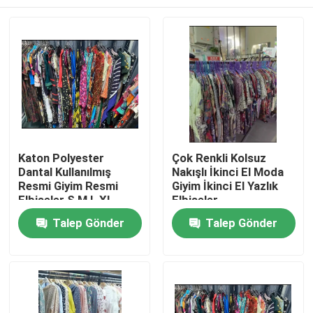
Katon Polyester
Çok Renkli Kolsuz
Dantal Kullanılmış
Nakışlı İkinci El Moda
Resmi Giyim Resmi
Giyim İkinci El Yazlık
Elbiseler S M L XL
Elbiseler
Ev
Talep Gönder
Talep Gönder
Ürünler
videolar