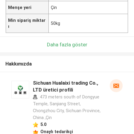
Menşe yeri
Çin
Min sipariş miktar
50kg
ı
Daha fazla göster
Hakkımızda
Sichuan Hualaixi trading Co.,
LTD üretici profili
473 meters south of Dongyue
Temple, Sanjiang Street,
Chongzhou City, Sichuan Province,
China ,Çin
5.0
Onaylı tedarikçi