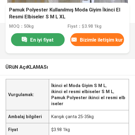
Pamuk Polyester Kullanılmış Moda Giyim İkinci El
Resmi Elbiseler S M L XL
MOQ：50kg
Fiyat：$3.98 1kg
En iyi fiyat
Bizimle iletişim kur
ÜRüN AçıKLAMASı
İkinci el Moda Giyim S M L
,
ikinci el resmi elbiseler S M L
,
Vurgulamak:
Pamuk Polyester ikinci el resmi elb
iseler
Ambalaj bilgileri
Karışık çanta 25-35kg
Fiyat
$3.98 1kg