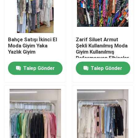
Hakkımızda
Fabrika turu
Bahçe Satışı İkinci El
Zarif Siluet Armut
Moda Giyim Yaka
Şekli Kullanılmış Moda
Yazlık Giyim
Giyim Kullanılmış
Kalite kontrol
Reformasyon Elbiseler
Talep Gönder
Talep Gönder
Bize Ulaşın
Bir teklif isteği
Kullanılmış Moda Giyim
İlköğretim Çocuk Giyim