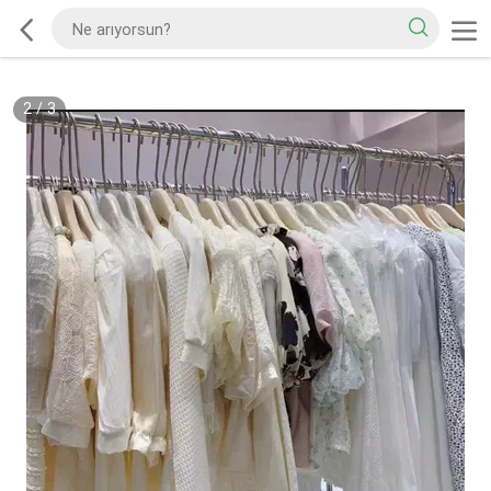
2
/
3