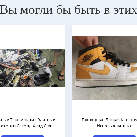
Вы могли бы быть в эти
Высокие Кожаные Текстильные
Весенняя Кожа
Дешевые Мужские
Синтетическая Бре
Баскетбольные Кроссовки Б/у,
Обувь Б/у, Размер ЕС 