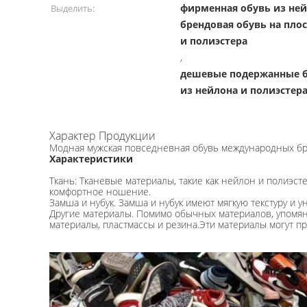
фирменная обувь из ней
Выделить:
брендовая обувь на пло
и полиэстера
,
дешевые подержанные б
из нейлона и полиэстер
Характер Продукции
Модная мужская повседневная обувь международных бр
Характеристики
Ткань: Тканевые материалы, такие как нейлон и полиэст
комфортное ношение.
Замша и нубук. Замша и нубук имеют мягкую текстуру и
Другие материалы. Помимо обычных материалов, упомяну
материалы, пластмассы и резина.Эти материалы могут п