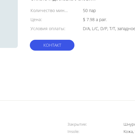
Количество мин
50 пар
заказа:
Цена:
$ 7.98 a pair.
Условия оплаты:
D/A, L/C, D/P, T/T, запад
КОНТАКТ
Закрытие:
Шнуро
Insole:
Кожа, 