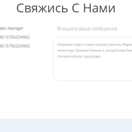
Свяжись С Нами
les Manager
Впишите ваше сообщение
8615756254902
8615756254902