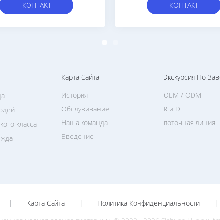
Размер 40-45
КОНТАКТ
КОНТАКТ
Карта Сайта
Экскурсия По Зав
История
OEM / ODM
да
Обслуживание
R и D
юдей
Наша команда
поточная линия
кого класса
Введение
ежда
|
Карта Сайта
|
Политика Конфиденциальности
|