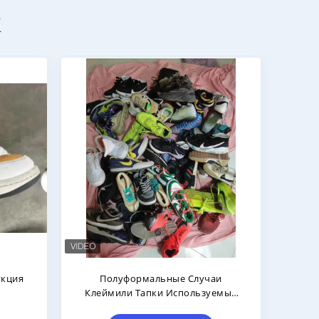
х
ная
Плоской Используемые Пяткой
ндовая
Ботинки Lebron Джеймс
40 И Выше
Используемые Плюс Ботинки