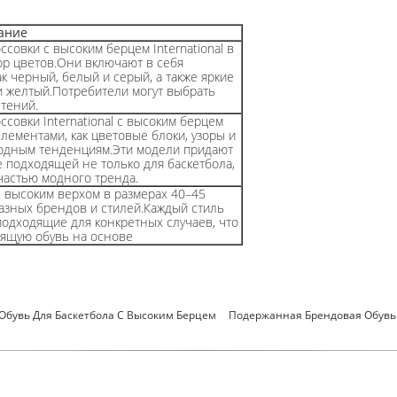
ание
овки с высоким берцем International в
р цветов.Они включают в себя
к черный, белый и серый, а также яркие
 и желтый.Потребители могут выбрать
тений.
овки International с высоким берцем
лементами, как цветовые блоки, узоры и
модным тенденциям.Эти модели придают
е подходящей не только для баскетбола,
частью модного тренда.
с высоким верхом в размерах 40–45
разных брендов и стилей.Каждый стиль
подходящие для конкретных случаев, что
дящую обувь на основе
Обувь Для Баскетбола С Высоким Берцем
Подержанная Брендовая Обувь