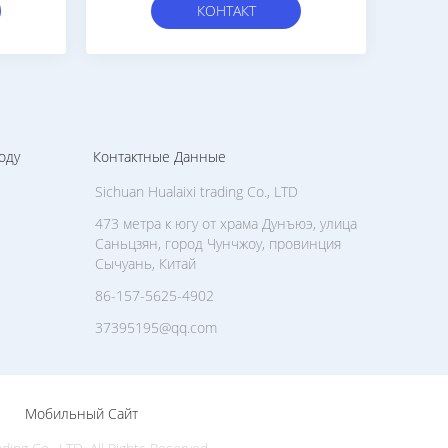
Доски Людей Размера
КОНТАКТ
оду
Контактные Данные
Sichuan Hualaixi trading Co., LTD
473 метра к югу от храма Дунъюэ, улица
Саньцзян, город Чунчжоу, провинция
Сычуань, Китай
86-157-5625-4902
37395195@qq.com
Мобильный Сайт