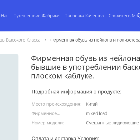
 Нас
Путешествие Фабрики
Проверка Качества
Свяжитесь Мы
вь Высокого Класса
Фирменная обувь из нейлона и полиэстер
Фирменная обувь из нейлона
бывшие в употреблении баск
плоском каблуке.
Подробная информация о продукте:
Место происхождения:
Китай
Фирменное
mixed load
наименование:
Номер модели:
Смешанные лидирующие 
Оплата и доставка Условия: