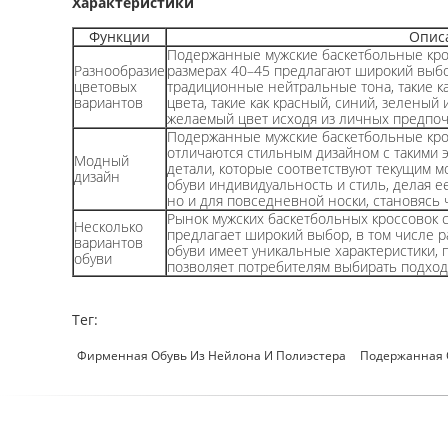
Характеристики
Функции
Опис
Подержанные мужские баскетбольные кросс
Разнообразие
размерах 40–45 предлагают широкий выбо
цветовых
традиционные нейтральные тона, такие ка
вариантов
цвета, такие как красный, синий, зеленый
желаемый цвет исходя из личных предпоч
Подержанные мужские баскетбольные кросс
отличаются стильным дизайном с такими э
Модный
детали, которые соответствуют текущим 
дизайн
обуви индивидуальность и стиль, делая е
но и для повседневной носки, становясь 
Рынок мужских баскетбольных кроссовок 
Несколько
предлагает широкий выбор, в том числе 
вариантов
обуви имеет уникальные характеристики, 
обуви
позволяет потребителям выбирать подхо
Тег:
Фирменная Обувь Из Нейлона И Полиэстера
Подержанная 