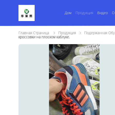
Дом
Продукция
Видео
О
Главная Страница
Продукция
Подержанная Обу
кроссовки на плоском каблуке.