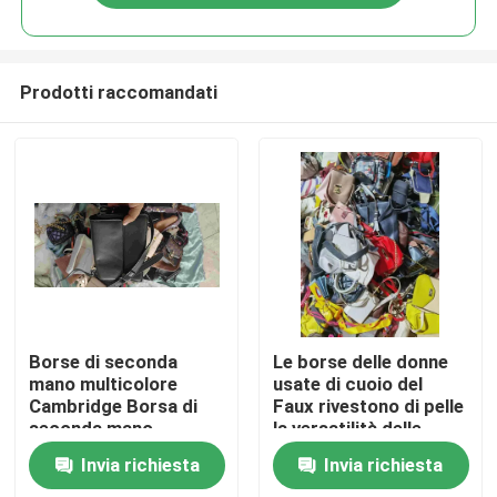
Prodotti raccomandati
Casa
Borse di seconda
Le borse delle donne
mano multicolore
usate di cuoio del
Cambridge Borsa di
Faux rivestono di pelle
Prodotti
seconda mano
la versatilità delle
borse
Invia richiesta
Invia richiesta
Video