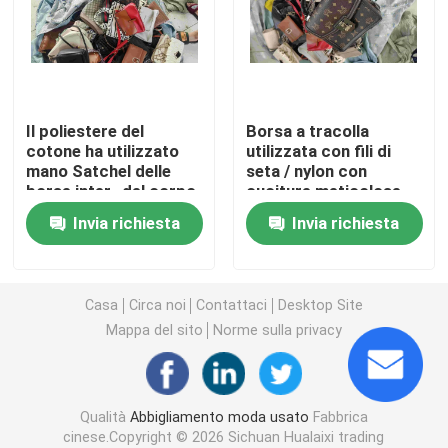
Scarpe degli uomini della seconda mano
Scarpe usate di fascia alta
Il poliestere del
Borsa a tracolla
cotone ha utilizzato
utilizzata con fili di
mano Satchel delle
seta / nylon con
seconde borse di mano
borse inter- del corpo
cuciture meticolose
la seconda
Invia richiesta
Invia richiesta
Borse di lusso di seconda mano
Scarpe da bambino usate
Casa
Circa noi
Contattaci
Desktop Site
Mappa del sito
Norme sulla privacy
Abiti casual autunnali
Qualità
Abbigliamento moda usato
Fabbrica
Camicie da uomo nuovo modello
cinese.Copyright © 2026 Sichuan Hualaixi trading