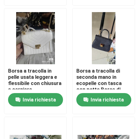
Circa noi
Giro della fabbrica
Controllo di qualità
Borsa a tracolla in
Borsa a tracolla di
Contattici
pelle usata leggera e
seconda mano in
flessibile con chiusura
ecopelle con tasca
a cerniera
con patta Borse di
lusso di seconda mano
Richieda una citazione
Invia richiesta
Invia richiesta
Abbigliamento moda usato
Abbigliamento per bambini primari