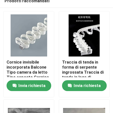
Prodotti raccomandati
Cornice invisibile
Traccia di tenda in
incorporata Balcone
forma di serpente
Tipo camera da letto
ingrossata Traccia di
Tipo esposto Cornice
tenda in lega di
Casa
serpente
alluminio
Invia richiesta
Invia richiesta
Prodotti
Video