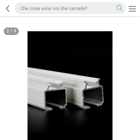
2
/
4