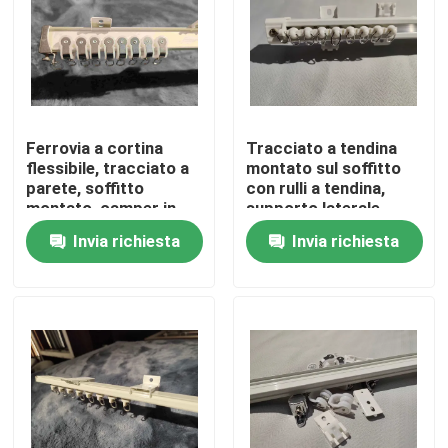
Circa noi
Giro della fabbrica
Ferrovia a cortina
Tracciato a tendina
flessibile, tracciato a
montato sul soffitto
Controllo di qualità
parete, soffitto
con rulli a tendina,
montato, camper in
supporto laterale
alluminio, bianco
Invia richiesta
Invia richiesta
Contattici
Richieda una citazione
Abbigliamento moda usato
Abbigliamento per bambini primari