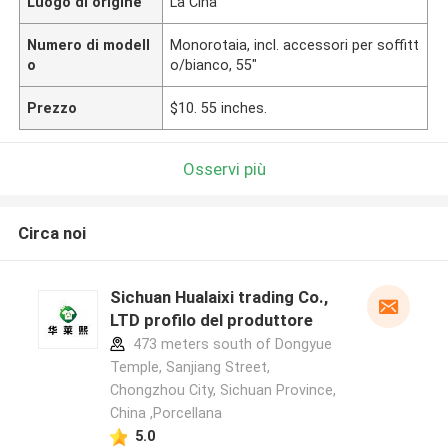
Luogo di origine
La Cina
Numero di modell
Monorotaia, incl. accessori per soffitt
o
o/bianco, 55"
Prezzo
$10. 55 inches.
Osservi più
Circa noi
Sichuan Hualaixi trading Co.,
LTD profilo del produttore
473 meters south of Dongyue
Temple, Sanjiang Street,
Chongzhou City, Sichuan Province,
China ,Porcellana
5.0