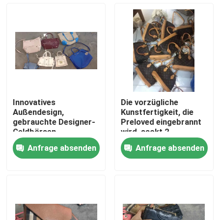
Über uns
Fabrik-Ausflug
Qualitätskontrolle
Innovatives
Die vorzügliche
Außendesign,
Kunstfertigkeit, die
Treten Sie mit uns in Verbindung
gebrauchte Designer-
Preloved eingebrannt
Geldbörsen,
wird, sackt 2.
gebrauchte Marken-
Handauthentischen
Anfrage absenden
Anfrage absenden
Geldbörsen
Designer Bags ein
Fordern Sie ein Zitat
Gebrauchte Modekleidung
Primäre Kinderbekleidung