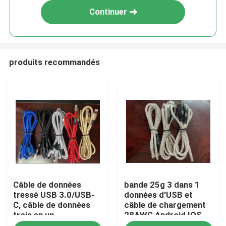
Continuer
produits recommandés
Maison
Câble de données
bande 25g 3 dans 1
Produits
tressé USB 3.0/USB-
données d'USB et
C, câble de données
câble de chargement
trois en un,
28AWG Android IOS
Vidéos
compatibilité Android
Windows