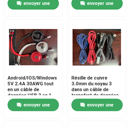
envoyer une
envoyer une
IOS Windows
demande
demande
Au sujet de nous
Visite d'usine
Contrôle de qualité
Contactez-nous
Android/IOS/Windows
Résille de cuivre
5V 2.4A 30AWG tout
3.0mm du noyau 3
en un câble de
dans un câble de
Demandez une citation
données USB 3 en 1
transfert de données
rapide en nylon tressé
envoyer une
envoyer une
Vêtements de mode usagés
demande
demande
Vêtements pour enfants primaires