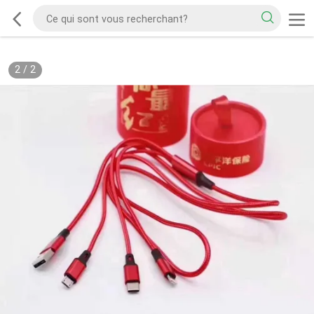
2
/
2